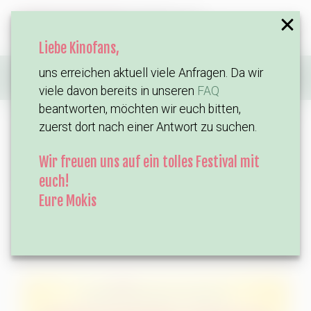
Liebe Kinofans,
uns erreichen aktuell viele Anfragen. Da wir
Home
Filme
Steckerlfischfiasko (Preview)
viele davon bereits in unseren
FAQ
beantworten, möchten wir euch bitten,
❯ Passend zum Film gibt es vor Ort frisch gegrillte
zuerst dort nach einer Antwort zu suchen.
Makrelen von Benny's Fischbraterei ❮
Wir freuen uns auf ein tolles Festival mit
Da der Platz auf dem Grill begrenzt ist, könnt ihr bereits
euch!
jetzt Makrelen vorbestellen:
Eure Mokis
VORBESTELLUNG STECKERLFISCH