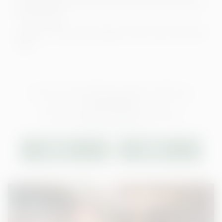
Stellung bringt, rüttelt ordentlich an der gewohnten
Weltordnung…
Zehnter Fall aus der beliebten Krimi-Reihe von Rita
Falk.
Um externe Video-Inhalte anzuzeigen, benötigen wir
Ihre Einwilligung.
Weitere Informationen finden Sie in unserer
Datenschutzerklärung.
EINMAL
IMMER
ERLAUBEN
ERLAUBEN