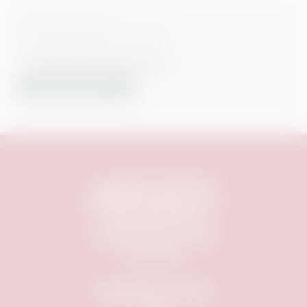
12. Aug. 26
|
21:00
Steckerlfischfiasko (Preview)
MARIENBERGPARK NÜRNBERG
TICKETS KAUFEN
Copyright © 1999-
2026
Mobiles Kino Nürnberg e.V.
info@mobileskino.de
FAQ
|
Datenschutz
|
AGB
|
Impressum
Besucht uns auch