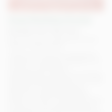
Steckerlfischfiasko (Preview)
Deutschland • 2026 • 99 Min • FSK 12
Regie: Ed Herzog, mit: Sebastian Bezzel, Simon
Schwarz, Lisa Maria Potthoff
Volksfeste sind in fränkischen und bayerischen
Landstrichen eine bierernste Angelegenheit! Und
so kommt es im beschaulichen
Niederkaltenkirchen zum Äußersten: Der Chef des
lokalen Steckerlfisch-Betriebs wird tot im Golfclub
aufgefunden. Da sind Kriminalkommissar
Eberhofer und sein Spezl Rudi Birkenberger
gefordert – zum Glück. Denn dass die Oma auf Kur
ist und die Susi sich als neue Bürgermeisterin in