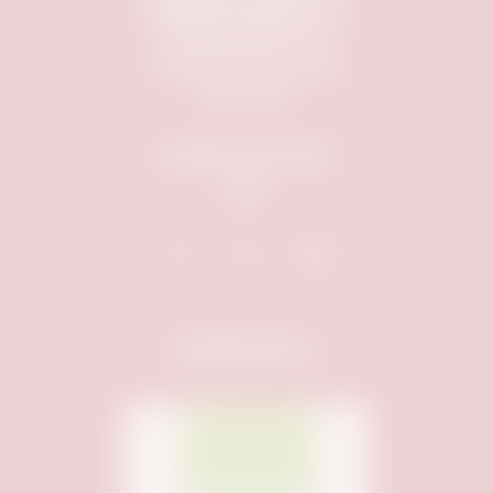
Mobiles Kino Nürnberg e.V.
info@mobileskino.de
FAQ
|
Datenschutz
|
AGB
|
Impressum
Besucht uns auch
auf:
Hauptsponsor: