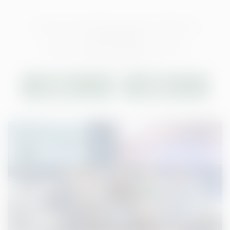
Um externe Video-Inhalte anzuzeigen, benötigen wir
Ihre Einwilligung.
Weitere Informationen finden Sie in unserer
Datenschutzerklärung.
EINMAL
IMMER
ERLAUBEN
ERLAUBEN