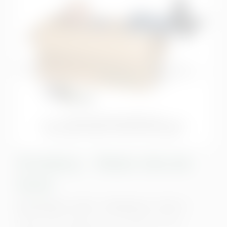
Stromberg – Wieder alles wie
immer
Deutschland • 2025 • 100 Minuten • FSK 12
Regie: Arne Feldhusen, mit: Christoph Maria