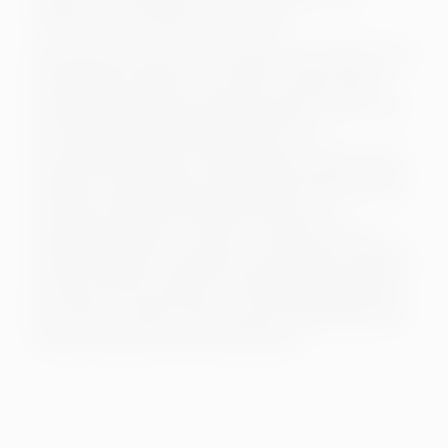
Herbst, Bjarne Mädel, Oliver Wnuk
Christoph Maria Herbst schlüpft noch einmal in die
Rolle seines Lebens. Vor rund 20 Jahren lernte
Deutschland Bernd Stromberg und sein Team von
der Schadensregulierung der CAPITOL-
Versicherung kennen. Damals gab es noch nichts
Veganes in der Kantine, Mobbing war Breitensport
im Büro und Bernd Stromberg sagte: „Ich
respektiere Frauen. Als Idee…“. Seither hat sich
vieles verändert. Ein großes Wiedersehen eskaliert
schnell, auf eine Weise, mit der keiner gerechnet
hat. „Büro ist Krieg“, hieß es bei Stromberg damals.
Heute ist alles noch viel schlimmer...