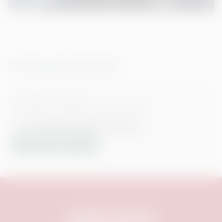
Termine und Vorverkauf
27. Aug. 26
|
20:30
Stromberg – Wieder alles wie immer
NATURFREUNDE NÜRNBERG-EIBACH
TICKETS KAUFEN
Copyright © 1999-
2026