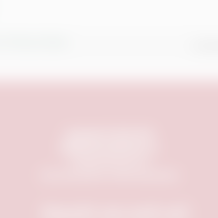
r Picture Show
KATH
Copyright © 1999-
2026
Mobiles Kino Nürnberg e.V.
info@mobileskino.de
FAQ
|
Datenschutz
|
AGB
|
Impressum
Besucht uns auch auf: