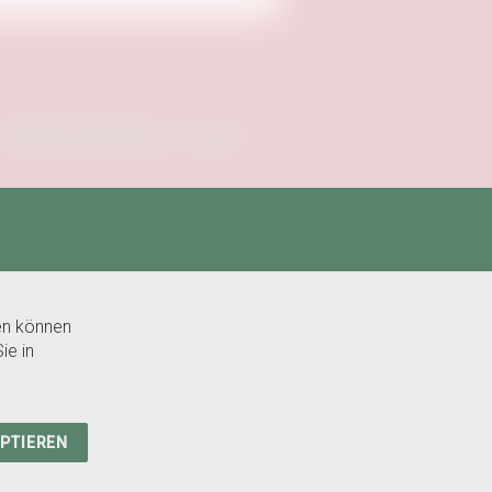
Unterstützt von:
en können
ie in
EPTIEREN