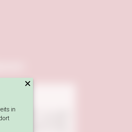
onsor:
eits in
dort