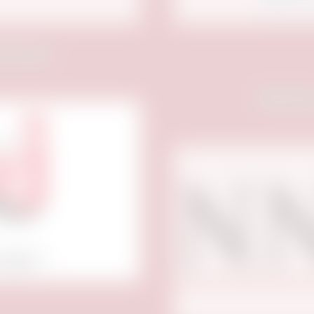
rtner:
Medie