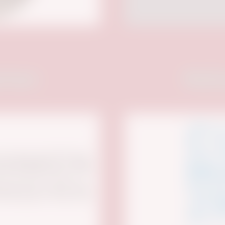
rtner:
Medie