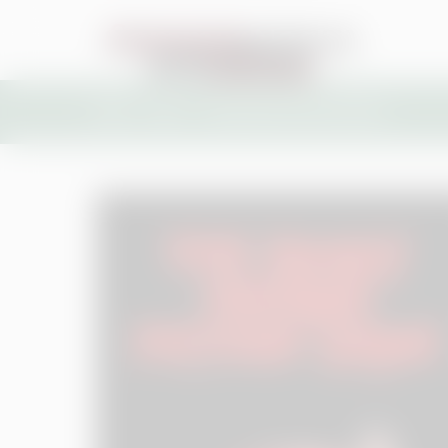
Home
Filme
The Rocky Horror Picture Show