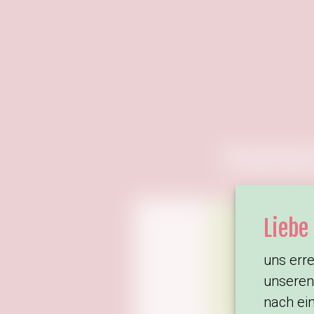
Hauptspo
Liebe
uns erre
unsere
nach ei