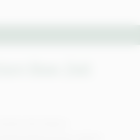
cture Show
(inkl.
Sarandon, Barry Bostwick
groteske Parodie auf Horror-, Monster-,