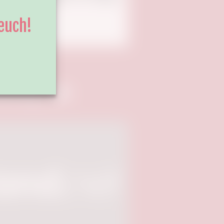
 euch!
sting von: