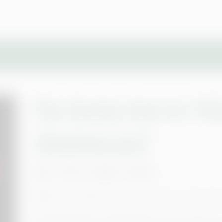
The Rocky Horror Pi
Shadowcast)
USA • 1976 • 96 Min • FSK 12
Regie: Jim Sharman, mit: Tim Curry, Susan 
Das legendäre Kult-Musical ist eine bizarr-