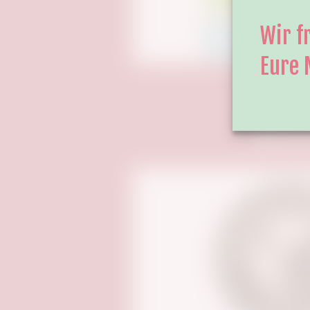
Wir f
Eure 
Spons