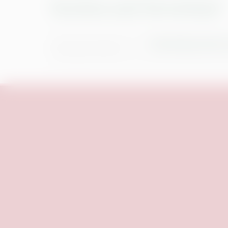
Termine und Vorverkauf
The Rocky Horro
29. Aug. 26
|
20:30