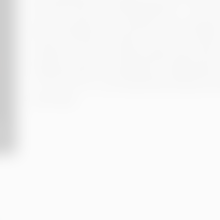
Science-Fiction- und Musicalfilme – und vol
geschmackliche Konventionen. Ein Klassiker
Kunst und Kitsch, sondern auch die zwisch
aufhebt. Die treue Fangemeinde feiert jede
Happening! Wer in passender Verkleidung k
11.9. bis 19.12. zum kostenfreien Besuch 
berechtigt.