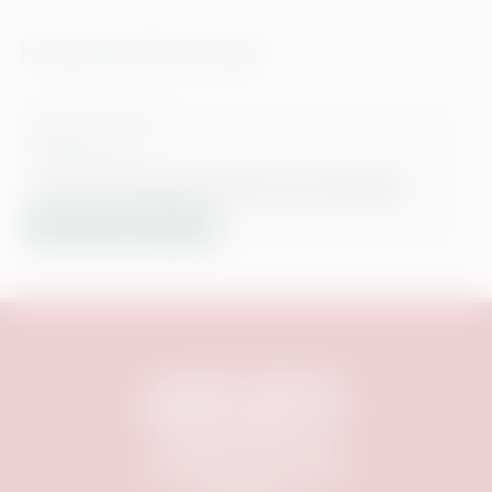
Termine und Vorverkauf
24. Aug. 26
|
20:30
Vivaldi und Ich
HOF DES MUSEUMS TUCHERSCHLOSS NÜRNBERG
TICKETS KAUFEN
Copyright © 1999-
2026
Mobiles Kino Nürnberg e.V.
info@mobileskino.de
FAQ
|
Datenschutz
|
AGB
|