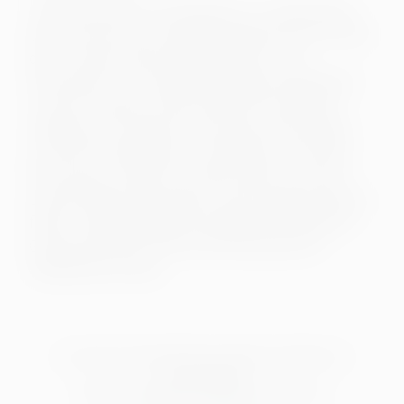
Cecilia wächst im Venedig des 18. Jahrhunderts
auf. Das Heim für verwaiste Mädchen hat sie nach
dem Tod ihrer Eltern aufgenommen. Hier
entwickelt sie sich dank begnadeter Musiklehrer
zu einer Virtuosin an der Violine. Bei Auftritten
verbirgt sie ihr Gesicht stets hinter einer Maske
um ihre Persönlichkeit zu verbergen. Doch dann
tritt Antonio Vivaldi in Cecilias Leben: Der neue
Orchesterleiter ermutigt sie, ihren eigenen Weg zu
finden… Bildgewaltige und zugleich einfühlsame
Geschichte einer Suche nach Identität und
Selbstbestimmung.
Um externe Video-Inhalte anzuzeigen, benötigen wir
Ihre Einwilligung.
Weitere Informationen finden Sie in unserer