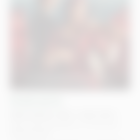
Vivaldi und ich
Italien/Frankreich • 2025 • 111 Min • FSK 12
Regie: Damiano Michieletto, mit Tecla Insolia,
Michele Riondino