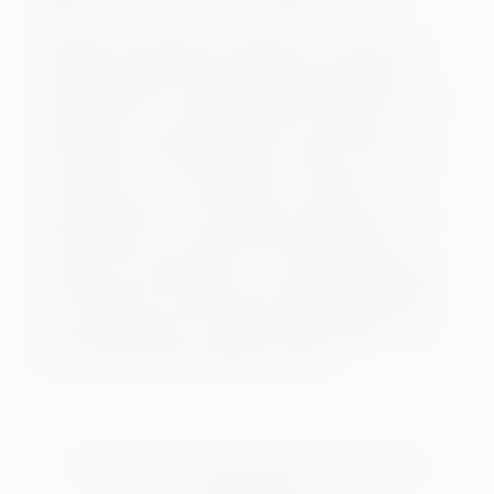
Rashed, Nhung Hong, Rick Kavanian
Intelligent konzipierter Debütfilm in bester Wes-
Anderson-Manier, basierend auf der Annahme,
dass nach dem Tod der Behörden-Wahnsinn direkt
weitergeht. Die junge Resi hat mit ihren drei
Freunden einen Autounfall, der tödlich endet. Und
nun stehen sie am Schalter der Jenseits-
Verwalterinnen Rita und Sylvia und haben jeweils
acht Minuten Zeit, auf die Gretchen-Frage zu
antworten: Woran habt ihr zu Lebzeiten geglaubt?
Ans Fegefeuer, an karmische Wiedergeburt, oder
etwa an gar nichts? Komplizierte Aufgabe, dazu
einen Verwaltungsvorgang zu finden…
Um externe Video-Inhalte anzuzeigen, benötigen wir
Ihre Einwilligung.