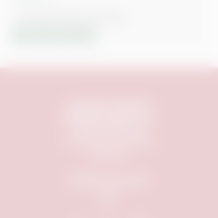
JOHANNISFRIEDHOF NÜRNBERG
TICKETS KAUFEN
Copyright © 1999-
2026
Mobiles Kino Nürnberg e.V.
info@mobileskino.de
FAQ
|
Datenschutz
|
AGB
|
Impressum
Besucht uns auch
auf: