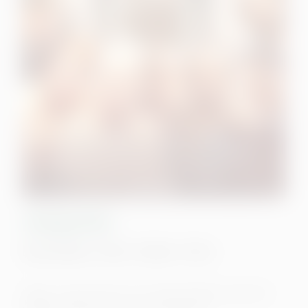
Zweigstelle
Deutschland • 2025 • 98 Min • FSK 6
Regie: Julius Grimm, mit: Sarah Mahita, David Ali